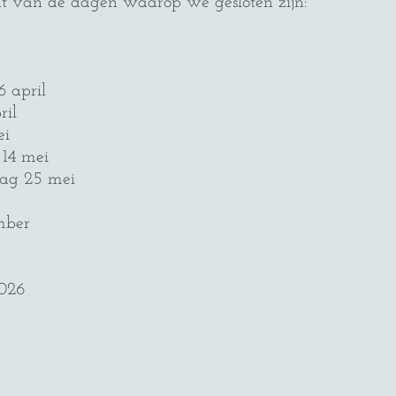
ht van de dagen waarop we gesloten zijn:
 april
ril
ei
 14 mei
ag 25 mei
mber
026